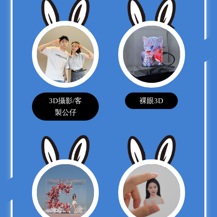
3D攝影/客
裸眼3D
製公仔